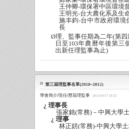
王仲卿
-
環保署中區環境
王明光
-
台大農化系及生
施丰鈞
-
台中市政府環境
長
Ø
理、監事任期為二年
(
第四
日至
103
年農曆年後第三
出新任理監事為止
)
第三屆理監事名單(2010~2012)
學會簡介/現任/歷屆理監事
2013/10/17 10:53
¿
理事長
張家銘
(
常務
)
－中興大學
¿
理事
林正錺
(
常務
)
-
中興大學土