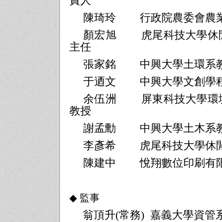
責人
陳琦玲
行政院農委會農
顏宏旭
虎尾科技大學休
主任
張家銘
中興大學土環系
于迺文
中興大學文創學
余伍洲
屏東科技大學環
教授
謝孟勳
中興大學土木系
李彥希
虎尾科技大學休
陳建中
悅翔數位印刷有
◆
監事
翁頂升
(
常務
)
嘉義大學資管