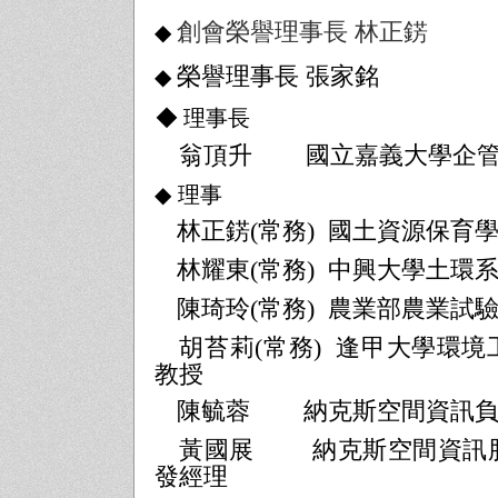
創會榮譽理事長 林正錺
◆
榮譽理事長 張家銘
◆
◆ 理事長
翁頂升
國立嘉義大學企
◆
理事
林正錺
(
常務
)
國土資源保育
林耀東
(
常務
)
中興大學土環
陳琦玲
(
常務
)
農業部農業試
胡苔莉
(
常務
)
逢甲大學環境
教授
陳毓蓉
納克斯空間資訊
黃國展
納克斯空間資訊
發經理