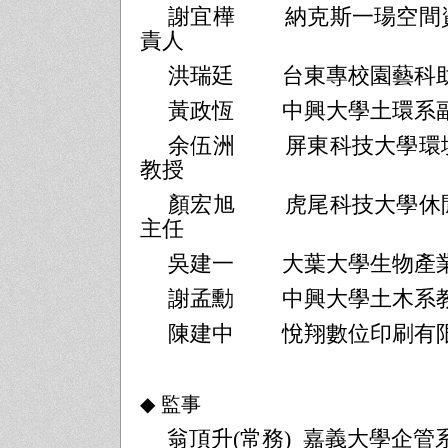
謝宜樺
納克斯一瑒空間
責人
洪瑞廷
台東專校園藝科
黃政恆
中興大學土環系
余伍洲
屏東科技大學環
教授
顏宏旭
虎尾科技大學休
主任
吳建一
大葉大學生物產
謝孟勳
中興大學土木系
陳建中
悅翔數位印刷有
◆
監事
翁頂升
(
常務
)
嘉義大學企管