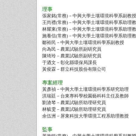
理事
張家銘(常務)－中興大學土壤環境科學系副教
王尚禮(常務)－中興大學土壤環境科學系助理
林耀東(常務)－中興大學土壤環境科學系助理
施養信(常務)－中興大學土壤環境科學系助理
鄒裕民－中興大學土壤環境科學系副教授
向為民－農業試驗所副研究員
陳琦玲－農業試驗所副研究員
于迺文－彰化縣環保局課長
黃俊霖－群立科技股份有限公司
專案經理
黃彥禎－中興大學土壤環境科學系研究助理
洪瑞廷－台東專科學校園藝科科主任及教師
劉滄棽－農業試驗所助理研究員
林毓雯－農業試驗所助理研究員
余伍洲－屏東科技大學環境工程系助理教授
監事
黃政恒(常務)－中興大學土壤環境科學系副教