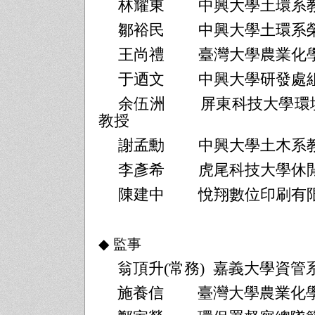
林耀東
中興大學土環系
鄒裕民
中興大學土環系
王尚禮
臺灣大學農業化
于迺文
中興大學研發處
余伍洲
屏東科技大學環
教授
謝孟勳
中興大學土木系
李彥希
虎尾科技大學休
陳建中
悅翔數位印刷有
◆
監事
翁頂升
(
常務
)
嘉義大學資管
施養信
臺灣大學農業化