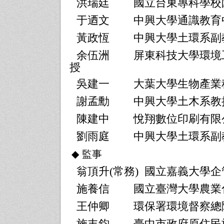
洪瑞廷
國立台東專科學校
于迺文
中興大學通識教育
黃政恆
中興大學土環系副教
余伍洲
屏東科技大學環境
授
吳建一
大葉大學生物產業
謝孟勳
中興大學土木系教
陳建中
悅翔數位印刷有限
劉雨庭
中興大學土環系副
◆
監事
翁頂升
(
常務
)
國立嘉義大學企
施養信
國立臺灣大學農業
王仲卿
環保署環境督察總