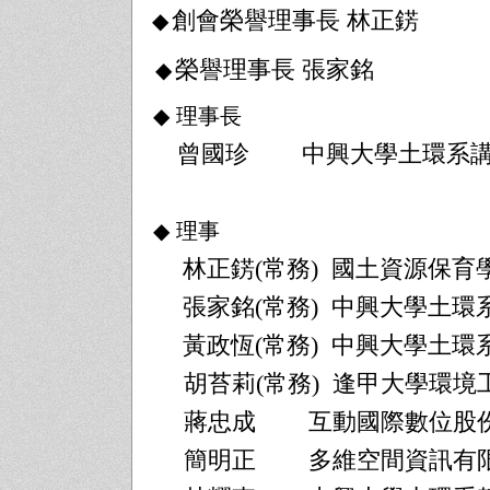
創會榮譽理事長 林正錺
◆
榮譽理事長 張家銘
◆
◆
理事長
曾國珍
中興大學土環系
◆
理事
林正錺
(
常務
)
國土資源保育
張家銘
(
常務
)
中興大學土環
黃政恆
(
常務
)
中興大學土環
胡苔莉
(
常務
)
逢甲大學環境
蔣忠成
互動國際數位股
簡明正
多維空間資訊有