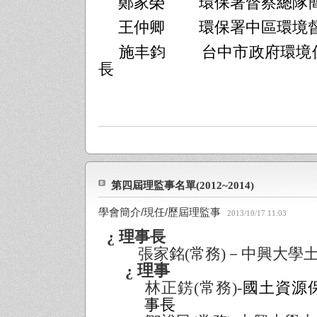
鄭家榮
環保署督察總隊
王仲卿
環保署中區環境
施丰鈞
台中市政府環境
長
第四屆理監事名單(2012~2014)
學會簡介/現任/歷屆理監事
2013/10/17 11:03
¿
理事長
張家銘
(
常務
)
－中興大學
¿
理事
林正錺
(
常務
)-
國土資源
事長