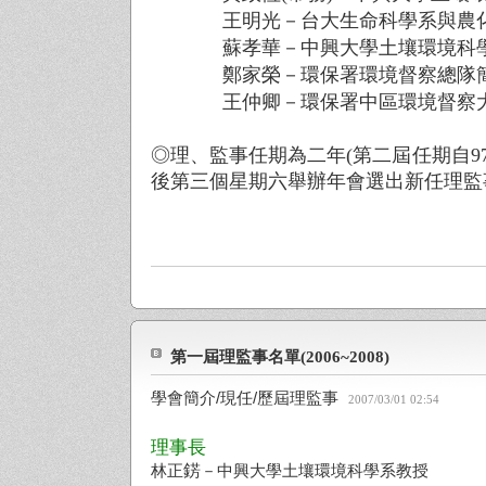
王明光－台大生命科學系與
農
蘇孝華－中興大學土壤環境科
鄭家榮－環保署環境督察總隊
王仲卿－環保署中區環境督察
◎理、監事任期
為
二年
(
第二屆任期自
9
後第三個星期六
舉
辦年會選出新任理監
第一屆理監事名單(2006~2008)
學會簡介/現任/歷屆理監事
2007/03/01 02:54
理事長
錺
林正
－中興大學土壤環境科學系教授