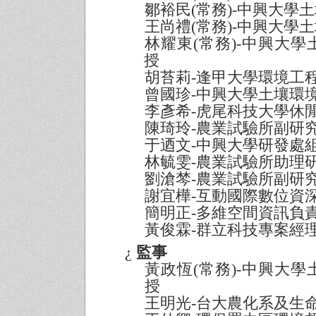
鄒裕民
(
常務
)
-
中興大學土
王尚禮
(
常務
)
-
中興大學土
林耀東
(
常務
)
-
中興大學
授
胡苔莉
-
逢甲大學環境工
曾國珍
-
中興大學土壤環
李彥希
-
虎尾科技大學休
陳琦玲
-
農業試驗所副研
于迺文
-
中興大學研發處
林毓雯
-
農業試驗所助理
劉滄棽
-
農業試驗所副研
謝宜樺
-
互動國際數位資
簡明正
-
多維空間資訊負
黃俊霖
-
群立科技專案經
¿
監事
黃政恆
(
常務
)-
中興大學
授
王明光
-
台大農化系及生