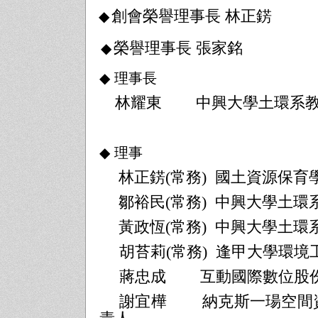
創會榮譽理事長 林正錺
◆
榮譽理事長 張家銘
◆
◆
理事長
林耀東
中興大學土環系
◆
理事
林正錺
(
常務
)
國土資源保育
鄒裕民
(
常務
)
中興大學土環
黃政恆
(
常務
)
中興大學土環
胡苔莉
(
常務
)
逢甲大學環境
蔣忠成
互動國際數位股
謝宜樺
納克斯一瑒空間