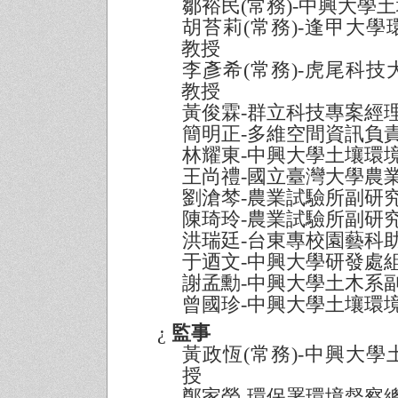
鄒裕民
(
常務
)-
中興大學土
胡苔莉
(
常務
)-
逢甲大學
教授
李彥希
(
常務
)-
虎尾科技
教授
黃俊霖
-
群立科技專案經
簡明正
-
多維空間資訊負
林耀東
-
中興大學土壤環
王尚禮
-
國立臺灣大學農
劉滄棽
-
農業試驗所副研
陳琦玲
-
農業試驗所副研
洪瑞廷
-
台東專校園藝科
于迺文
-
中興大學研發處
謝孟勳
-
中興大學土木系
曾國珍
-
中興大學土壤環
¿
監事
黃政恆
(
常務
)-
中興大學
授
鄭家榮
-
環保署環境督察