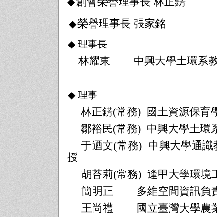
創會榮譽理事長 林正錺
◆
榮譽理事長 張家銘
◆
◆
理事長
林耀東
中興大學土環系
◆
理事
林正錺
(
常務
)
國土資源保育
鄒裕民
(
常務
)
中興大學土環
于迺文
(
常務
)
中興大學通識
授
胡苔莉
(
常務
)
逢甲大學環境
簡明正
多維空間資訊負
王尚禮
國立臺灣大學農