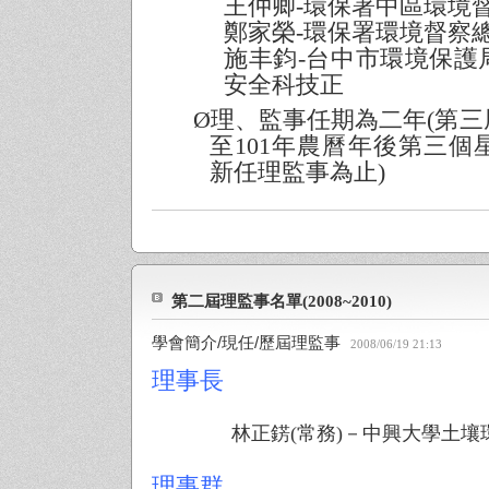
王仲卿
-
環保署中區環境
鄭家榮
-
環保署環境督察
施丰鈞
-
台中市環境保護
安全科技正
Ø
理、監事任期為二年
(
第三
至
101
年農曆年後第三個
新任理監事為止
)
第二屆理監事名單(2008~2010)
學會簡介/現任/歷屆理監事
2008/06/19 21:13
理事長
林正
錺
(
常務
)
－中興大學土壤
理事群