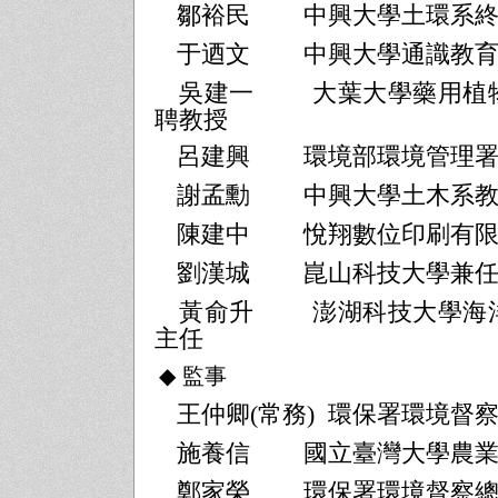
鄒裕民
中興大學土環系
于迺文
中興大學通識教
吳建一
大葉大學藥用植
聘教授
呂建興
環境部環境管理
謝孟勳
中興大學土木系
陳建中
悅翔數位印刷有
劉漢城
崑山科技大學兼
黃俞升
澎湖科技大學海
主任
◆
監事
王仲卿
(
常務
)
環保署環境督
施養信
國立臺灣大學農
鄭家榮
環保署環境督察