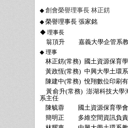
創會榮譽理事長 林正錺
◆
榮譽理事長 張家銘
◆
◆ 理事長
翁頂升
嘉義大學企管系
◆
理事
林正錺
(
常務
)
國土資源保育
黃政恆
(
常務
)
中興大學土環系
陳建中
(
常務
)
悅翔數位印刷
黃俞升
(
常務
)
澎湖科技大學
系主任
陳毓蓉
國土資源保育學
簡明正
多維空間資訊負
林耀東
中興大學土環系