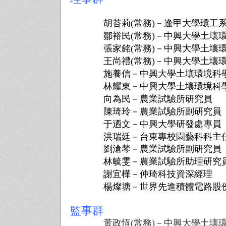
胡苔莉
(
常務
)
－逢甲大學環工
鄒裕民
(
常務
)
－中興大學土壤
張家銘
(
常務
)
－中興大學土壤
王
尚
禮
(
常務
)
－中興大學土壤
施養信－中興大學土壤環境科
林耀東－中興大學土壤環境科
向
為
民－農業試驗所
研
究員
陳琦玲－農業試驗所副
研
究員
于迺文－中興大學
研
發處專員
洪瑞廷－台東專校園藝科科主
劉滄
棽
－農業試驗所副
研
究員
林毓雯－農業試驗所助理
研
究
謝宜樺－仲琦科技資深經理
楊燦塘－世界先進積體電路股
監事群
黃政恆
(
常務
)
－中興大學土壤