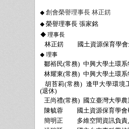
創會榮譽理事長 林正錺
◆
榮譽理事長 張家銘
◆
◆ 理事長
林正錺
國土資源保育學會
◆
理事
鄒裕民
(
常務
)
中興大學土環系
林耀東
(
常務
)
中興大學土環系
胡苔莉
(
常務
)
逢甲大學環境
(退休)
王尚禮
(
常務
)
國立臺灣大學農
陳毓蓉
國土資源保育學會
簡明正
多維空間資訊負責