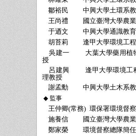
鄒裕民
中興大學土環系
王尚禮
國立臺灣大學農
于迺文
中興大學通識教
胡苔莉
逢甲大學環境工
吳建一
大葉大學藥用植
授
呂建興
逢甲大學環境工
理教授
謝孟勳
中興大學土木系
◆
監事
王仲卿
(
常務
)
環保署環境督
施養信
國立臺灣大學農
鄭家榮
環境督察總隊簡